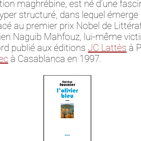
ration maghrébine, est né d’une fasc
yper structuré, dans lequel émerge l
acé au premier prix Nobel de Littéra
ptien Naguib Mahfouz, lui-même vict
bord publié aux éditions
JC Lattès
à P
ec
à Casablanca en 1997.