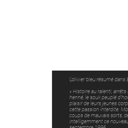
L’olivier bleu
résumé dans El
« Histoire au ralenti, arrê
henné, le souk peuplé d’ho
plaisir de leurs jeunes cor
cette passion interdite. Mo
coups de mauvais sorts, de
intelligemment ce nouveau 
septembre 1996