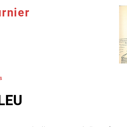
rnier
S
NOUVELLES
THÉÂTRE
BIBLIOTHÈQUE IDÉALE
BLEU