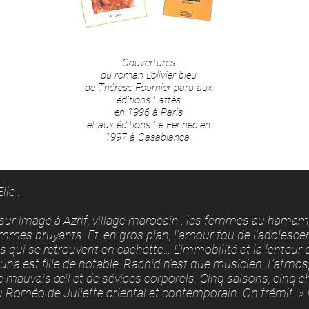
Couvertures
du roman L’olivier bleu
de Thérèse Fournier paru aux
éditions Lattès
en 1996 à Paris
e
t aux éditions Le Fennec en
1997 à Casablanca.
le :
ts sur image à Azrif, village marocain : les femmes au hamam
mmes bruyants. Et, en gros plan, l’amour fou de l’adolesce
ps qui se retrouvent en cachette… L’immobilité et la lenteur 
una est fille de notable, Rachid n’est que musicien. L’atmos
 mauvais œil et de sévices corporels. Cinq saisons, cinq c
Roméo de Juliette oriental et contemporain. On frémit. » I