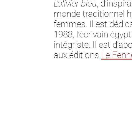
L’olivier bleu
, d’inspi
monde traditionnel h
femmes. Il est dédic
1988, l’écrivain égy
intégriste. Il est d’a
aux éditions
Le Fenn