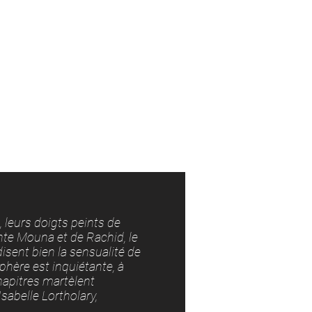
, leurs doigts peints de
nte Mouna et de Rachid, le
disent bien la sensualité de
phère est inquiétante, à
hapitres martèlent
sabelle Lortholary,