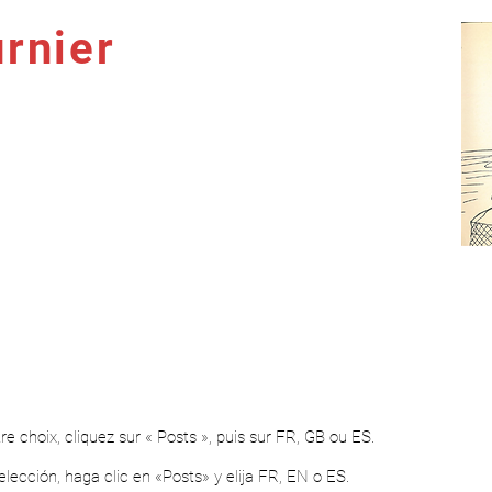
rnier
S
NOUVELLES
THÉÂTRE
BIBLIOTHÈQUE IDÉALE
tre choix, cliquez sur « Posts », puis sur FR, GB ou ES.
 elección, haga clic en «Posts» y elija FR, EN o ES.