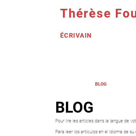
Thérèse Fou
ÉCRIVAIN
L'AUTEUR
BLOG
ROMAN
BLOG
Pour lire les articles dans la langue de vo
Para leer los artículos en el idioma de su