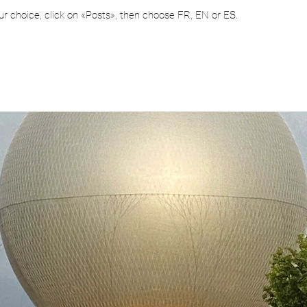
ur choice, click on «Posts», then
choose FR, EN or ES.