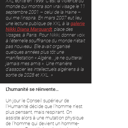
XXL écrite en 1999. C’est la violence du
monde qui montra son vrai visage le 11
septembre 2001 – celui de la Haine –
qui me l’inspira. En mars 2007 eut lieu
une lecture publique de XXL à la
galerie
Nikki Diana Marquardt
, place des
Vosges, à Paris. Pour Nikki, donner voix
à l’éternelle souffrance du monde n’était
pas nouveau. Elle avait organisé
quelques années plus tôt une
manifestation « Algérie… je ne quitterai
jamais mes amis ». Une manière
d’associer les intellectuels algériens à la
sortie de 2028 et XXL. »
L’humanité se réinvente…
Un jour le Conseil supérieur de
l’Humanité décide que l’homme n’est
plus pensant, mais respirant. On
assiste alors à une mutation physique
de l’homme qui devient un homme-