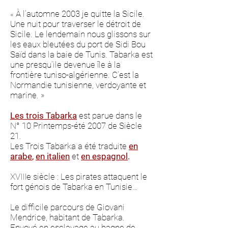
À l’automne 2003 je quitte la Sicile.
«
Une nuit pour traverser le détroit de
Sicile. Le lendemain nous glissons sur
les eaux bleutées du port de Sidi Bou
Saïd dans la baie de Tunis. Tabarka est
une presqu’ile devenue île à la
frontière tuniso-algérienne. C’est la
Normandie tunisienne, verdoyante et
marine. »
Les trois Tabarka
est parue dans le
N° 10 Printemps-été 2007 de Siècle
21.
Les Trois Tabarka a été traduite
en
arabe
,
en italien
et
en espagnol
.
XVIIIe siècle : Les pirates attaquent le
fort génois de Tabarka en Tunisie…
Le difficile parcours de Giovani
Mendrice, habitant de Tabarka.
Envoyé en esclavage au bagne de