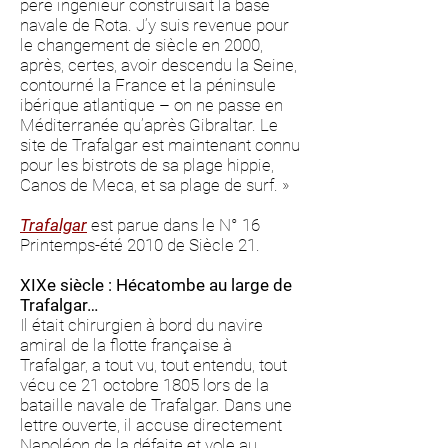
père ingénieur construisait la base
navale de Rota. J’y suis revenue pour
le changement de siècle en 2000,
après, certes, avoir descendu la Seine,
contourné la France et la péninsule
ibérique atlantique – on ne passe en
Méditerranée qu’après Gibraltar. Le
site de Trafalgar est maintenant connu
pour les bistrots de sa plage hippie,
Canos de Meca, et sa plage de surf. »
Trafalgar
est parue dans le N° 16
Printemps-été 2010 de Siècle 21.
XIXe siècle : Hécatombe au large de
Trafalgar…
Il était chirurgien à bord du navire
amiral de la flotte française à
Trafalgar, a tout vu, tout entendu, tout
vécu ce 21 octobre 1805 lors de la
bataille navale de Trafalgar. Dans une
lettre ouverte, il accuse directement
Napoléon de la défaite et vole au