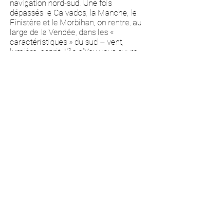
navigation nord-sud. Une fois
dépassés le Calvados, la Manche, le
Finistère et le Morbihan, on rentre, au
large de la Vendée, dans les «
caractéristiques » du sud – vent,
lumière, esprit. L’île d’Yeu vous ouvre
alors les bras. J’y suis passée en 1999,
amarrée à l’anse des Vieilles.
Lorsqu’on m’a demandé de participer
au concours de la nouvelle de l’île
d’Yeu, en 2015, j’ai été presque
soulagée – Yersinia fut une nouvelle
manière de fêter mes noces avec l’île
aux mille saveurs. »
Yersini
a
a été primée au concours de
la nouvelle de l’île d’Yeu.
Mais il fallait plus ; pour le concours
de 2017, j’ai écrit
Mademoiselle
Pink
(voir ci-dessous).
Voir l’île d’Yeu et guérir…